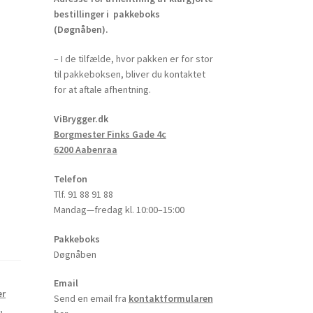
bestillinger i pakkeboks
(Døgnåben).
– I de tilfælde, hvor pakken er for stor
til pakkeboksen, bliver du kontaktet
for at aftale afhentning.
ViBrygger.dk
Borgmester Finks Gade 4c
6200 Aabenraa
Telefon
Tlf. 91 88 91 88
Mandag—fredag kl. 10:00–15:00
Pakkeboks
Døgnåben
Email
er
Send en email fra
kontaktformularen
g
,