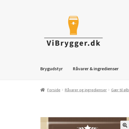
Spring
Spring
til
til
navigation
indhold
Brygudstyr
Råvarer & ingredienser
Forside
Råvarer og ingredienser
Gær til øl