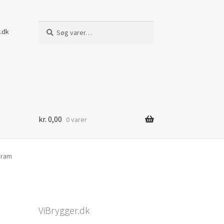
Søg
Søg
.dk
efter:
kr.
0,00
0 varer
gram
ViBrygger.dk