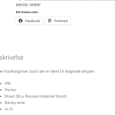
gæring
,
tørgær
gær
-
Del denne side:
10
Facebook
Pinterest
gram
antal
skrivelse
r fra Mangrove Jack’s der er ideel til følgende øltyper:
IPA
Porter
Stout (Bl.a. Russian Imperial Stout)
Barley wine
m. fl.