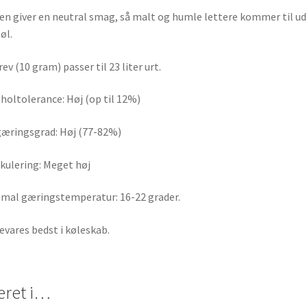
n giver en neutral smag, så malt og humle lettere kommer til ud
 øl.
rev (10 gram) passer til 23 liter urt.
holtolerance: Høj (op til 12%)
æringsgrad: Høj (77-82%)
kulering: Meget høj
mal gæringstemperatur: 16-22 grader.
vares bedst i køleskab.
eret i…