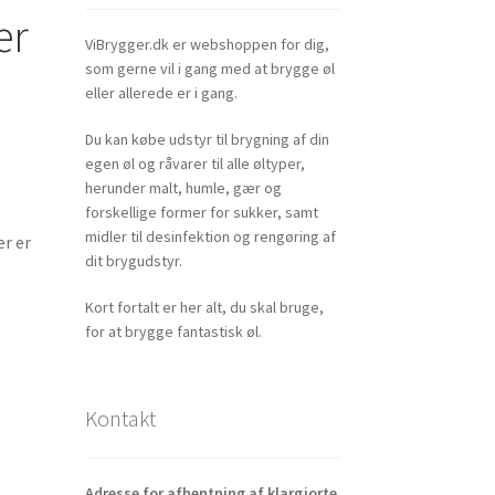
ær
ViBrygger.dk er webshoppen for dig,
som gerne vil i gang med at brygge øl
eller allerede er i gang.
Du kan købe udstyr til brygning af din
egen øl og råvarer til alle øltyper,
herunder malt, humle, gær og
forskellige former for sukker, samt
midler til desinfektion og rengøring af
er er
dit brygudstyr.
Kort fortalt er her alt, du skal bruge,
for at brygge fantastisk øl.
Kontakt
Adresse for afhentning af klargjorte