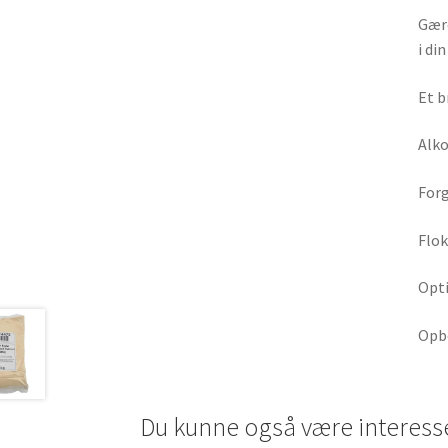
Gære
i din
Et b
Alko
Forg
Flok
Opti
Opbe
Du kunne også være interess