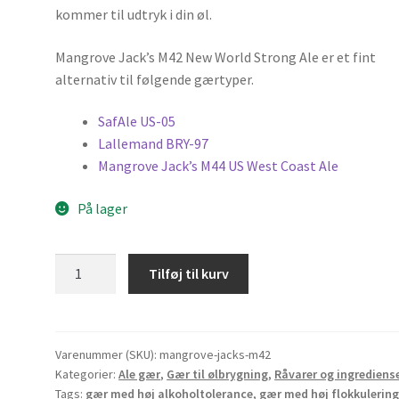
kommer til udtryk i din øl.
Mangrove Jack’s M42 New World Strong Ale er et fint
alternativ til følgende gærtyper.
SafAle US-05
Lallemand BRY-97
Mangrove Jack’s M44 US West Coast Ale
På lager
Mangrove
Tilføj til kurv
Jack's
New
World
Strong
Varenummer (SKU):
mangrove-jacks-m42
Kategorier:
Ale gær
,
Gær til ølbrygning
,
Råvarer og ingrediens
Ale
Tags:
gær med høj alkoholtolerance
,
gær med høj flokkulerin
M42