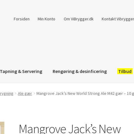
Forsiden
Min Konto
Om ViBrygger.dk
Kontakt Vibrygger
Tapning & Servering
Rengøring & desinficering
Tilbud
brygning
Ale gær
Mangrove Jack’s New World Strong Ale M42 gær – 10 
Mangrove Jack’s New