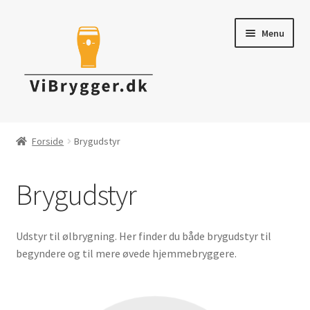
Spring
Spring
Menu
til
til
navigation
indhold
Brygudstyr
Forside
Brygudstyr
Råvarer & ingredienser
Brygudstyr
Tapning & Servering
Rengøring & desinficering
Udstyr til ølbrygning. Her finder du både brygudstyr til
begyndere og til mere øvede hjemmebryggere.
Tilbud