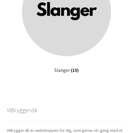
Slanger
(15)
ViBrygger.dk
ViBrygger.dk er webshoppen for dig, som gerne vil i gang med at