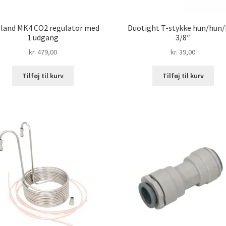
land MK4 CO2 regulator med
Duotight T-stykke hun/hun
1 udgang
3/8″
kr.
479,00
kr.
39,00
Tilføj til kurv
Tilføj til kurv