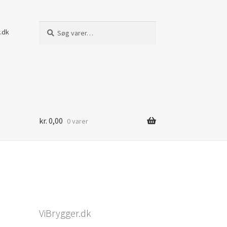
Søg
Søg
.dk
efter:
kr.
0,00
0 varer
ViBrygger.dk