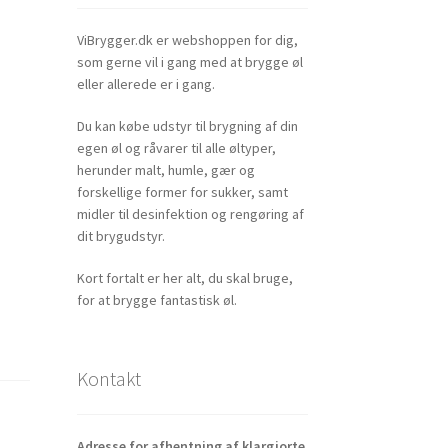
ViBrygger.dk er webshoppen for dig,
som gerne vil i gang med at brygge øl
eller allerede er i gang.
Du kan købe udstyr til brygning af din
egen øl og råvarer til alle øltyper,
herunder malt, humle, gær og
forskellige former for sukker, samt
midler til desinfektion og rengøring af
dit brygudstyr.
Kort fortalt er her alt, du skal bruge,
for at brygge fantastisk øl.
Kontakt
Adresse for afhentning af klargjorte