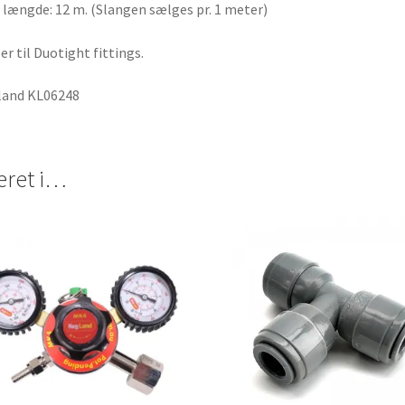
 længde: 12 m. (Slangen sælges pr. 1 meter)
er til Duotight fittings.
land KL06248
eret i…