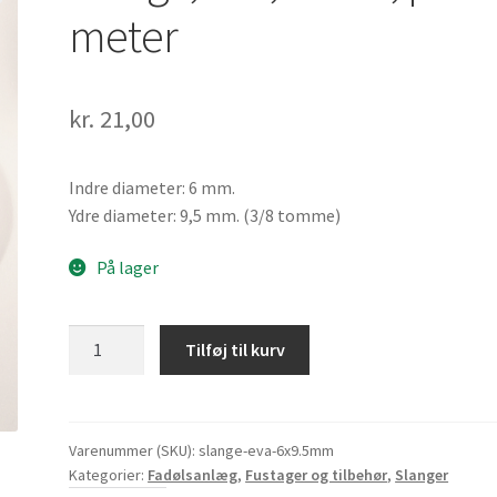
meter
kr.
21,00
Indre diameter: 6 mm.
Ydre diameter: 9,5 mm. (3/8 tomme)
På lager
Slange,
Tilføj til kurv
6x9,5
mm.,
pr.
meter
Varenummer (SKU):
slange-eva-6x9.5mm
Kategorier:
Fadølsanlæg
,
Fustager og tilbehør
,
Slanger
antal