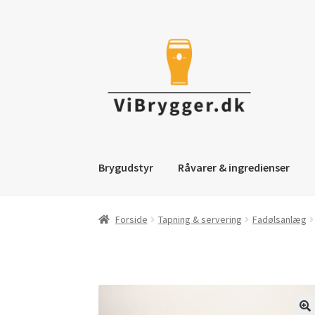
Spring
Spring
til
til
navigation
indhold
Brygudstyr
Råvarer & ingredienser
Forside
Tapning & servering
Fadølsanlæg