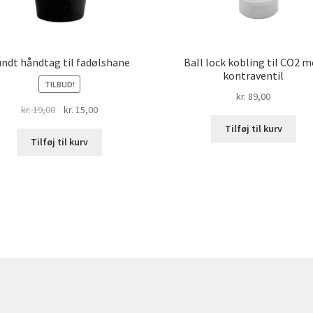
ndt håndtag til fadølshane
Ball lock kobling til CO2 
kontraventil
TILBUD!
kr.
89,00
Den
Den
kr.
19,00
kr.
15,00
oprindelige
aktuelle
Tilføj til kurv
pris
pris
Tilføj til kurv
var:
er:
kr. 19,00.
kr. 15,00.