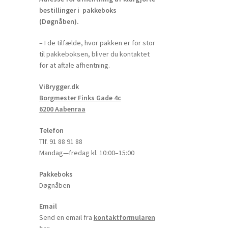
bestillinger i pakkeboks
(Døgnåben).
– I de tilfælde, hvor pakken er for stor
til pakkeboksen, bliver du kontaktet
for at aftale afhentning.
ViBrygger.dk
Borgmester Finks Gade 4c
6200 Aabenraa
Telefon
Tlf. 91 88 91 88
Mandag—fredag kl. 10:00–15:00
Pakkeboks
Døgnåben
Email
Send en email fra
kontaktformularen