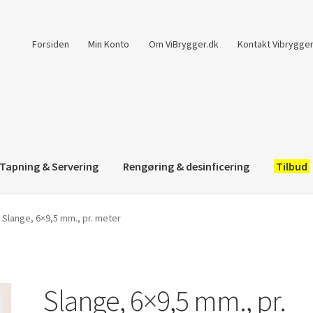
Forsiden
Min Konto
Om ViBrygger.dk
Kontakt Vibrygger
Tapning & Servering
Rengøring & desinficering
Tilbud
Slange, 6×9,5 mm., pr. meter
Slange, 6×9,5 mm., pr.