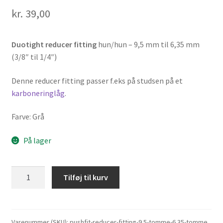
kr.
39,00
Duotight reducer fitting
hun/hun – 9,5 mm til 6,35 mm
(3/8″ til 1/4″)
Denne reducer fitting passer f.eks på studsen på et
karboneringlåg
.
Farve: Grå
På lager
Duotight
Tilføj til kurv
reducer
fitting
hun/hun
-
Varenummer (SKU):
pushfit-reducer-fitting-9.5-tomme-6.35-tomme