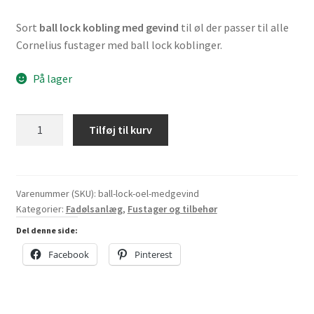
Sort
ball lock kobling med gevind
til øl der passer til alle
Cornelius fustager med ball lock koblinger.
På lager
Ball
Tilføj til kurv
lock
kobling
til
øl
Varenummer (SKU):
ball-lock-oel-medgevind
Kategorier:
Fadølsanlæg
,
Fustager og tilbehør
med
gevind
Del denne side:
antal
Facebook
Pinterest