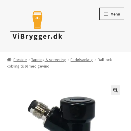
Spring
Spring
Menu
til
til
navigation
indhold
Brygudstyr
Forside
Tapning & servering
Fadølsanlæg
Ball lock
kobling til øl med gevind
Råvarer & ingredienser
Tapning & Servering
Rengøring & desinficering
Tilbud