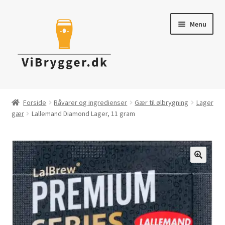
Spring
Spring
Menu
til
til
navigation
indhold
Brygudstyr
Forside
Råvarer og ingredienser
Gær til ølbrygning
Lager
gær
Lallemand Diamond Lager, 11 gram
Råvarer & ingredienser
Tapning & Servering
Rengøring & desinficering
Tilbud