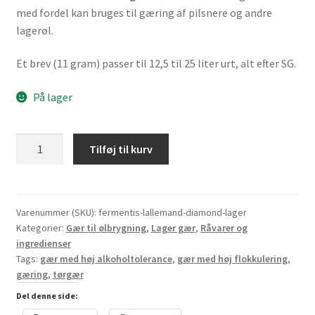
med fordel kan bruges til gæring af pilsnere og andre
lagerøl.
Et brev (11 gram) passer til 12,5 til 25 liter urt, alt efter SG.
På lager
Lallemand
Tilføj til kurv
Diamond
Lager,
11
gram
Varenummer (SKU):
fermentis-lallemand-diamond-lager
Kategorier:
Gær til ølbrygning
,
Lager gær
,
Råvarer og
antal
ingredienser
Tags:
gær med høj alkoholtolerance
,
gær med høj flokkulering
,
gæring
,
tørgær
Del denne side: