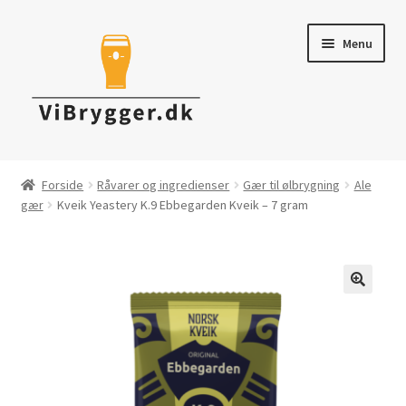
Spring
Spring
Menu
til
til
navigation
indhold
Brygudstyr
Forside
Råvarer og ingredienser
Gær til ølbrygning
Ale
gær
Kveik Yeastery K.9 Ebbegarden Kveik – 7 gram
Råvarer & ingredienser
Tapning & Servering
Rengøring & desinficering
Tilbud