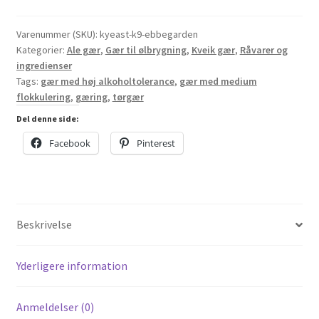
Ebbegarden
Kveik
Varenummer (SKU):
kyeast-k9-ebbegarden
Kategorier:
Ale gær
,
Gær til ølbrygning
,
Kveik gær
,
Råvarer og
-
ingredienser
7
Tags:
gær med høj alkoholtolerance
,
gær med medium
gram
flokkulering
,
gæring
,
tørgær
antal
Del denne side:
Facebook
Pinterest
Beskrivelse
Yderligere information
Anmeldelser (0)