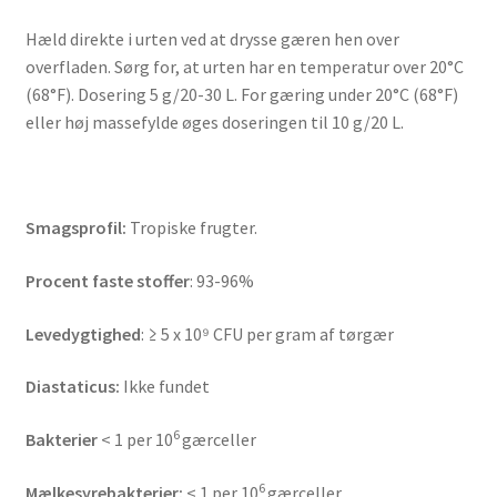
Hæld direkte i urten ved at drysse gæren hen over
overfladen. Sørg for, at urten har en temperatur over 20°C
(68°F). Dosering 5 g/20-30 L. For gæring under 20°C (68°F)
eller høj massefylde øges doseringen til 10 g/20 L.
Smagsprofil:
Tropiske frugter.
Procent faste stoffer
: 93-96%
Levedygtighed
: ≥ 5 x 10⁹ CFU per gram af tørgær
Diastaticus:
Ikke fundet
6
Bakterier
< 1 per 10
gærceller
6
Mælkesyrebakterier:
< 1 per 10
gærceller