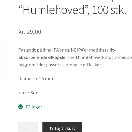
“Humlehoved”, 100 stk.
kr.
29,00
Pas godt på dine IPA’er og NEIPA’er med disse
ilt-
absorberende ølkapsler
med humlehoved-motiv med so
baggrund der passer til gængse ølflasker.
Diameter: 26 mm.
Farve: Sort
På lager
Ilt-
Tilføj til kurv