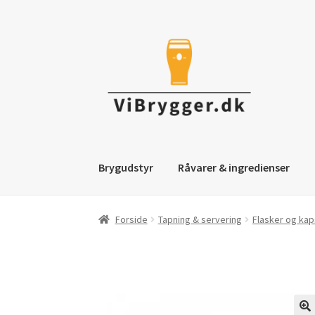
Spring
Spring
til
til
navigation
indhold
Brygudstyr
Råvarer & ingredienser
Forside
Tapning & servering
Flasker og kap