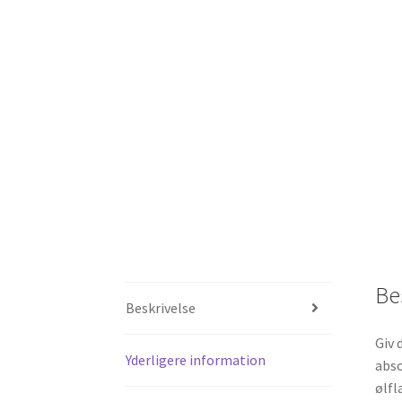
Be
Beskrivelse
Giv 
Yderligere information
abso
ølfl