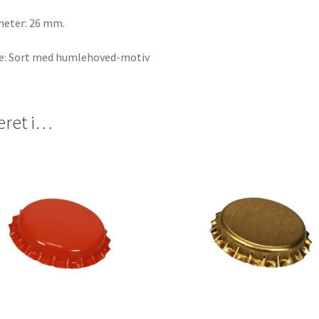
eter: 26 mm.
e: Sort med humlehoved-motiv
eret i…