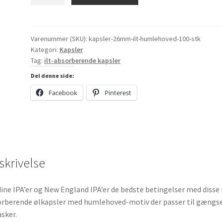
absorberende
kapsler
"Humlehoved",
100
Varenummer (SKU):
kapsler-26mm-ilt-humlehoved-100-stk
Kategori:
Kapsler
stk.
Tag:
ilt-absorberende kapsler
antal
Del denne side:
Facebook
Pinterest
skrivelse
dine IPA’er og New England IPA’er de bedste betingelser med disse i
rberende ølkapsler med humlehoved-motiv der passer til gængs
asker.