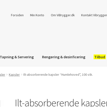
Forsiden
Min Konto
Om ViBrygger.dk
Kontakt Vibrygger
Tapning & Servering
Rengøring & desinficering
Tilbud
sler
Kapsler
Ilt-absorberende kapsler “Humlehoved”, 100 stk.
Ilt-absorberende kapsle