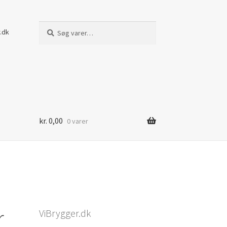
Søg
Søg
.dk
efter:
kr.
0,00
0 varer
r
ViBrygger.dk