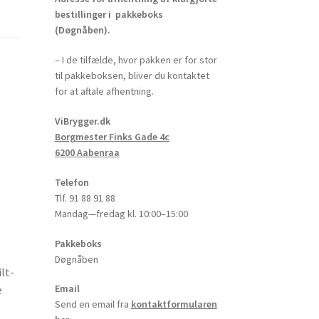
bestillinger i pakkeboks
(Døgnåben).
– I de tilfælde, hvor pakken er for stor
til pakkeboksen, bliver du kontaktet
for at aftale afhentning.
ViBrygger.dk
Borgmester Finks Gade 4c
6200 Aabenraa
Telefon
Tlf. 91 88 91 88
Mandag—fredag kl. 10:00–15:00
Pakkeboks
Døgnåben
lt-
Email
e
Send en email fra
kontaktformularen