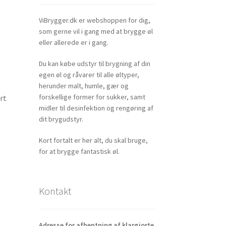
ViBrygger.dk er webshoppen for dig,
som gerne vil i gang med at brygge øl
eller allerede er i gang.
Du kan købe udstyr til brygning af din
egen øl og råvarer til alle øltyper,
herunder malt, humle, gær og
forskellige former for sukker, samt
rt
midler til desinfektion og rengøring af
dit brygudstyr.
Kort fortalt er her alt, du skal bruge,
for at brygge fantastisk øl.
Kontakt
Adresse for afhentning af klargjorte