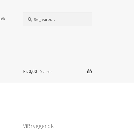
Søg
Søg
.dk
efter:
kr.
0,00
0 varer
ViBrygger.dk