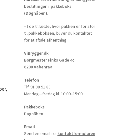
bestillinger i pakkeboks
(Døgnåben).
– I de tilfælde, hvor pakken er for stor
til pakkeboksen, bliver du kontaktet
for at aftale afhentning.
ViBrygger.dk
Borgmester Finks Gade 4c
6200 Aabenraa
Telefon
Tlf. 91 88 91 88
ber,
Mandag—fredag kl. 10:00–15:00
Pakkeboks
Døgnåben
Email
Send en email fra
kontaktformularen