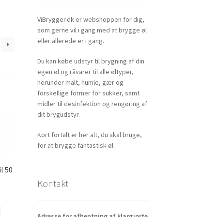
ViBrygger.dk er webshoppen for dig,
som gerne vil i gang med at brygge øl
eller allerede er i gang.
Du kan købe udstyr til brygning af din
egen øl og råvarer til alle øltyper,
herunder malt, humle, gær og
forskellige former for sukker, samt
midler til desinfektion og rengøring af
dit brygudstyr.
Kort fortalt er her alt, du skal bruge,
for at brygge fantastisk øl.
l 50
Kontakt
Adresse for afhentning af klargjorte