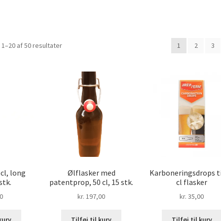
Sorteret
 1–20 af 50 resultater
1
2
3
efter
popularitet
 cl, long
Ølflasker med
Karboneringsdrops ti
stk.
patentprop, 50 cl, 15 stk.
cl flasker
0
kr.
197,00
kr.
35,00
 kurv
Tilføj til kurv
Tilføj til kurv