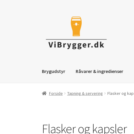
Spring
Spring
til
til
navigation
indhold
Brygudstyr
Råvarer & ingredienser
Forside
Tapning & servering
Flasker og kap
Flasker og kapsler