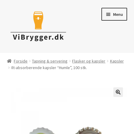
Spring
Spring
Menu
til
til
navigation
indhold
Brygudstyr
Forside
Tapning & servering
Flasker og kapsler
Kapsler
Ilt-absorberende kapsler “Humle”, 100 stk.
Råvarer & ingredienser
Tapning & Servering
Rengøring & desinficering
Tilbud