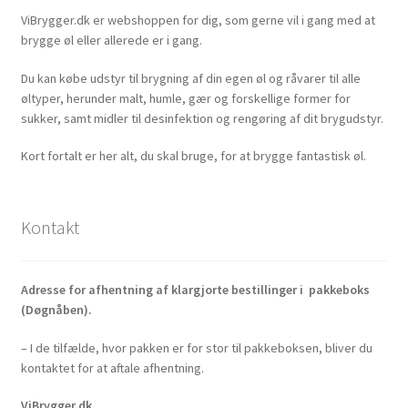
ViBrygger.dk er webshoppen for dig, som gerne vil i gang med at
brygge øl eller allerede er i gang.
Du kan købe udstyr til brygning af din egen øl og råvarer til alle
øltyper, herunder malt, humle, gær og forskellige former for
sukker, samt midler til desinfektion og rengøring af dit brygudstyr.
Kort fortalt er her alt, du skal bruge, for at brygge fantastisk øl.
Kontakt
Adresse for afhentning af klargjorte bestillinger i pakkeboks
(Døgnåben).
– I de tilfælde, hvor pakken er for stor til pakkeboksen, bliver du
kontaktet for at aftale afhentning.
ViBrygger.dk