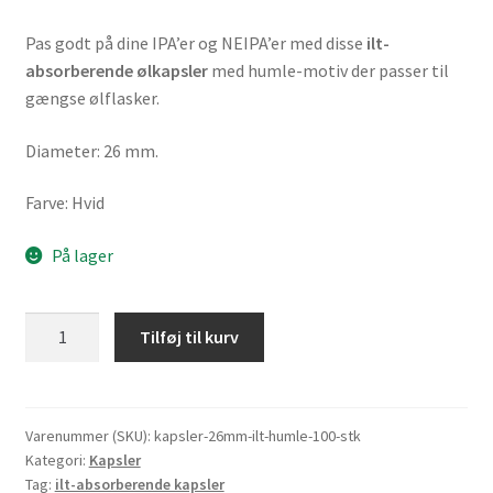
Pas godt på dine IPA’er og NEIPA’er med disse
ilt-
absorberende ølkapsler
med humle-motiv der passer til
gængse ølflasker.
Diameter: 26 mm.
Farve: Hvid
På lager
Ilt-
Tilføj til kurv
absorberende
kapsler
"Humle",
100
Varenummer (SKU):
kapsler-26mm-ilt-humle-100-stk
Kategori:
Kapsler
stk.
Tag:
ilt-absorberende kapsler
antal