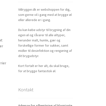
ViBrygger.dk er webshoppen for dig,
som gerne vil i gang med at brygge øl
eller allerede er i gang.
Du kan købe udstyr til brygning af din
egen øl og råvarer til alle øltyper,
at
herunder malt, humle, gær og
forskellige former for sukker, samt
er
midler til desinfektion og rengøring af
dit brygudstyr.
rier
Kort fortalt er her alt, du skal bruge,
for at brygge fantastisk øl.
Kontakt
Adresse for afhentning af klargjorte