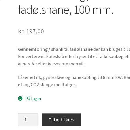
fadølshane, 100 mm.
kr.
197,00
Gennemføring / shank til fadølshane
der kan bruges til 
konvertere et køleskab eller fryser til et fadølsanlæg ell
kegerator
eller
keezer
om man vil.
Låsemøtrik, pynteskive og hanekobling til 8 mm EVA Bar
øl- og CO2 slange medfølger.
På lager
Gennemføring
Tilføj til kurv
/