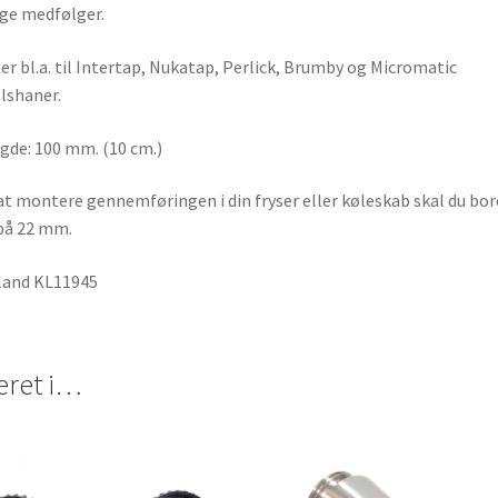
ge medfølger.
er bl.a. til Intertap, Nukatap, Perlick, Brumby og Micromatic
lshaner.
de: 100 mm. (10 cm.)
at montere gennemføringen i din fryser eller køleskab skal du bor
på 22 mm.
land KL11945
eret i…