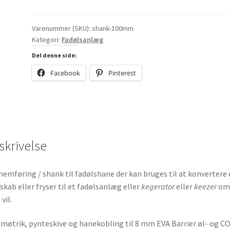
shank
til
fadølshane,
Varenummer (SKU):
shank-100mm
Kategori:
Fadølsanlæg
100
mm.
Del denne side:
antal
Facebook
Pinterest
skrivelse
emføring / shank til fadølshane der kan bruges til at konvertere 
skab eller fryser til et fadølsanlæg eller
kegerator
eller
keezer
om
vil.
møtrik, pynteskive og hanekobling til 8 mm EVA Barrier øl- og C