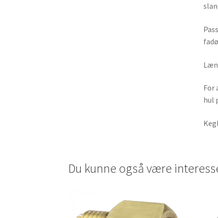
slan
Pass
fadø
Læng
For 
hul 
Keg
Du kunne også være interess