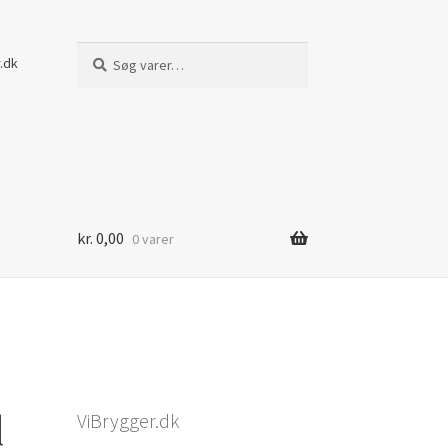
Søg
Søg
.dk
efter:
kr.
0,00
0 varer
l
ViBrygger.dk