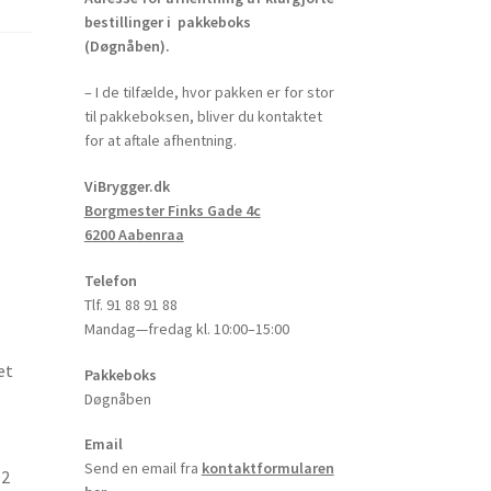
bestillinger i pakkeboks
(Døgnåben).
– I de tilfælde, hvor pakken er for stor
til pakkeboksen, bliver du kontaktet
for at aftale afhentning.
ViBrygger.dk
Borgmester Finks Gade 4c
6200 Aabenraa
Telefon
Tlf. 91 88 91 88
Mandag—fredag kl. 10:00–15:00
et
Pakkeboks
Døgnåben
Email
Send en email fra
kontaktformularen
O2