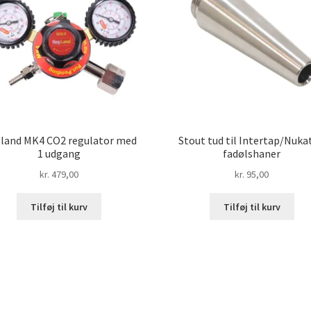
land MK4 CO2 regulator med
Stout tud til Intertap/Nuka
1 udgang
fadølshaner
kr.
479,00
kr.
95,00
Tilføj til kurv
Tilføj til kurv