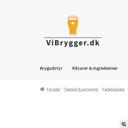
Spring
Spring
til
til
navigation
indhold
Brygudstyr
Råvarer & ingredienser
Forside
Tapning & servering
Fadølsanlæg