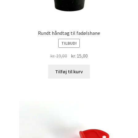
Rundt håndtag til fadølshane
TILBUD!
Den
Den
kr.
19,00
kr.
15,00
oprindelige
aktuelle
pris
pris
Tilføj til kurv
var:
er:
kr. 19,00.
kr. 15,00.