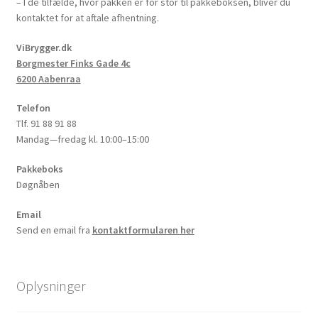
– I de tilfælde, hvor pakken er for stor til pakkeboksen, bliver du
kontaktet for at aftale afhentning.
ViBrygger.dk
Borgmester Finks Gade 4c
6200 Aabenraa
Telefon
Tlf. 91 88 91 88
Mandag—fredag kl. 10:00–15:00
Pakkeboks
Døgnåben
Email
Send en email fra
kontaktformularen her
Oplysninger