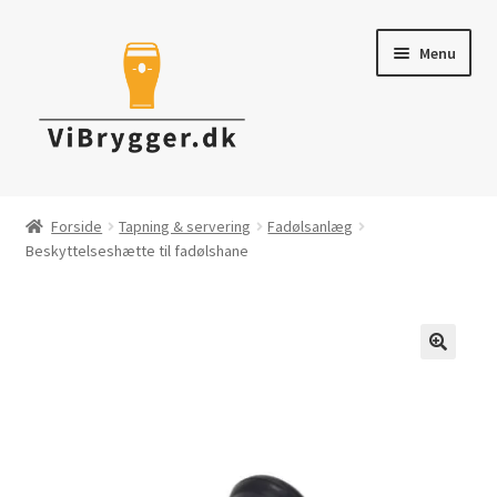
Spring
Spring
Menu
til
til
navigation
indhold
Brygudstyr
Forside
Tapning & servering
Fadølsanlæg
Beskyttelseshætte til fadølshane
Råvarer & ingredienser
Tapning & Servering
Rengøring & desinficering
Tilbud