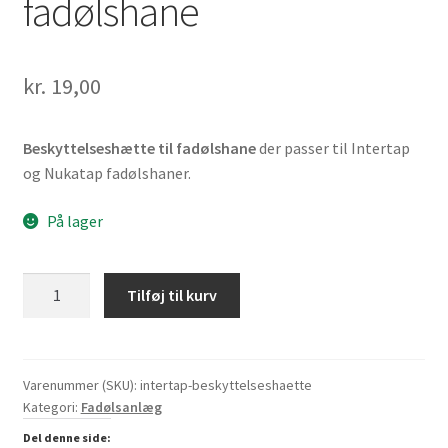
fadølshane
kr.
19,00
Beskyttelseshætte til fadølshane
der passer til Intertap
og Nukatap fadølshaner.
På lager
Beskyttelseshætte
Tilføj til kurv
til
fadølshane
antal
Varenummer (SKU):
intertap-beskyttelseshaette
Kategori:
Fadølsanlæg
Del denne side: