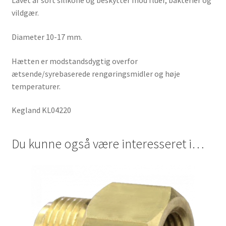
Lavet af sort silikone og beskytter mod fluer, bakterier og
vildgær.
Diameter 10-17 mm.
Hætten er modstandsdygtig overfor
ætsende/syrebaserede rengøringsmidler og høje
temperaturer.
Kegland KL04220
Du kunne også være interesseret i…