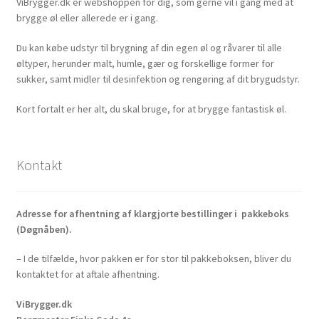
ViBrygger.dk er webshoppen for dig, som gerne vil i gang med at
brygge øl eller allerede er i gang.
Du kan købe udstyr til brygning af din egen øl og råvarer til alle
øltyper, herunder malt, humle, gær og forskellige former for
sukker, samt midler til desinfektion og rengøring af dit brygudstyr.
Kort fortalt er her alt, du skal bruge, for at brygge fantastisk øl.
Kontakt
Adresse for afhentning af klargjorte bestillinger i pakkeboks
(Døgnåben).
– I de tilfælde, hvor pakken er for stor til pakkeboksen, bliver du
kontaktet for at aftale afhentning.
ViBrygger.dk