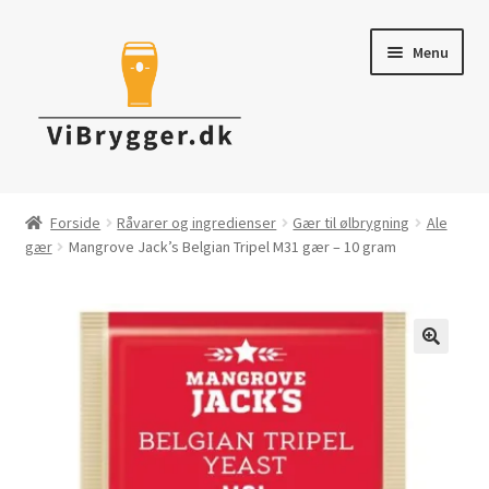
Spring
Spring
Menu
til
til
navigation
indhold
Brygudstyr
Forside
Råvarer og ingredienser
Gær til ølbrygning
Ale
gær
Mangrove Jack’s Belgian Tripel M31 gær – 10 gram
Råvarer & ingredienser
Tapning & Servering
Rengøring & desinficering
Tilbud