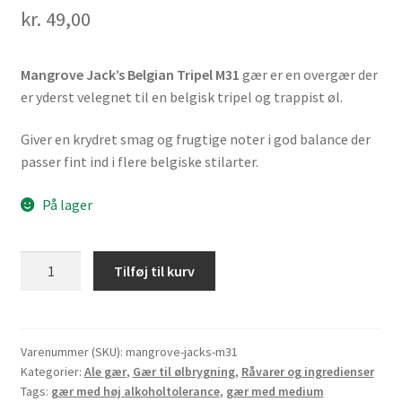
kr.
49,00
Mangrove Jack’s Belgian Tripel M31
gær er en overgær der
er yderst velegnet til en belgisk tripel og trappist øl.
Giver en krydret smag og frugtige noter i god balance der
passer fint ind i flere belgiske stilarter.
På lager
Mangrove
Tilføj til kurv
Jack's
Belgian
Tripel
M31
Varenummer (SKU):
mangrove-jacks-m31
Kategorier:
Ale gær
,
Gær til ølbrygning
,
Råvarer og ingredienser
gær
Tags:
gær med høj alkoholtolerance
,
gær med medium
-