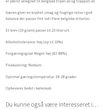
er yderst velegnet til belgiske tripel-øl og trappist-øl.
Gæren giver en krydret smag og frugtige noter i god
balance der passer fint ind i flere belgiske stilarter.
Et brev (10 gram) passer til 23 liter urt.
Alkoholtolerance: Høj (op til 10%)
Forgæringsgrad: Meget høj (82-88%)
Flokkulering: Medium
Optimal gæringstemperatur: 18-28 grader.
Opbevares bedst i køleskab.
Du kunne også være interesseret i…