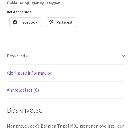
flokkulering
,
gæring
,
tørgær
10
gram
Del denne side:
antal
Facebook
Pinterest
Beskrivelse
Yderligere information
Anmeldelser (0)
Beskrivelse
Mangrove Jack’s Belgian Tripel M31 gær er en overgær der