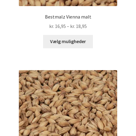
Bestmalz Vienna malt
Prisinterval:
kr.
16,95
–
kr.
18,95
kr. 16,95
Dette
til
Vælg muligheder
vare
kr. 18,95
har
flere
varianter.
Mulighederne
kan
vælges
på
varesiden