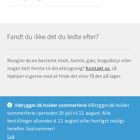
Fandt du ikke det du ledte efter?
Mangler du en bestemt malt, humle, gær, brygudstyr eller
noget helt femte til din ølbrygning?
Kontakt os
, så
hjælper vi gerne med at finde det eller få det på lager.
ViBrygger.dk holder sommerferie
ViBrygger.dk holder
sommerferie i perioden 29. juli til 12. august. Alle
© ViBrygger.dk 2026
bestillinger afsendes d. 12. august eller hurtigst muligt
Handelsbetingelser for ViBrygger.dk
Lavet med
herefter. God sommer!
WooCommerce
.
Luk