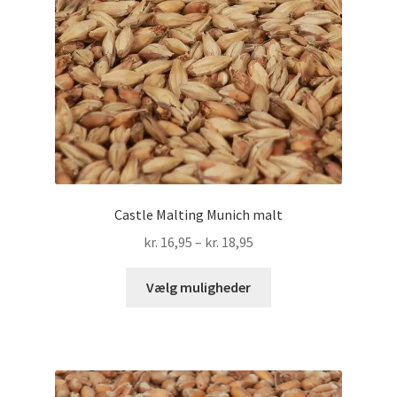
varesiden
Castle Malting Munich malt
Prisinterval:
kr.
16,95
–
kr.
18,95
kr. 16,95
Dette
til
Vælg muligheder
vare
kr. 18,95
har
flere
varianter.
Mulighederne