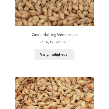
Castle Malting Vienna malt
Prisinterval:
kr.
16,95
–
kr.
18,95
kr. 16,95
Dette
til
Vælg muligheder
vare
kr. 18,95
har
flere
varianter.
Mulighederne
kan
vælges
på
varesiden