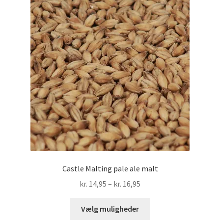
Castle Malting pale ale malt
Prisinterval:
kr.
14,95
–
kr.
16,95
kr. 14,95
Dette
til
Vælg muligheder
vare
kr. 16,95