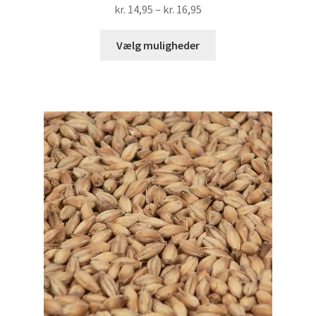
Prisinterval:
kr.
14,95
–
kr.
16,95
kr. 14,95
Dette
til
Vælg muligheder
vare
kr. 16,95
har
flere
varianter.
Mulighederne
kan
vælges
på
varesiden