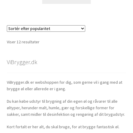
vare
kr. 18,95
har
flere
varianter.
Mulighederne
kan
Sorteret
Viser 12 resultater
vælges
efter
på
popularitet
varesiden
ViBrygger.dk
ViBrygger.dk er webshoppen for dig, som gerne vil i gang med at
brygge øl eller allerede er i gang.
Du kan købe udstyr til brygning af din egen øl og råvarer til alle
øltyper, herunder malt, humle, gær og forskellige former for
sukker, samt midler til desinfektion og rengøring af dit brygudstyr.
Kort fortalt er her alt, du skal bruge, for at brygge fantastisk øl.