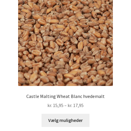
kan
vælges
på
varesiden
Castle Malting Wheat Blanc hvedemalt
Prisinterval:
kr.
15,95
–
kr.
17,95
kr. 15,95
Dette
til
Vælg muligheder
vare
kr. 17,95