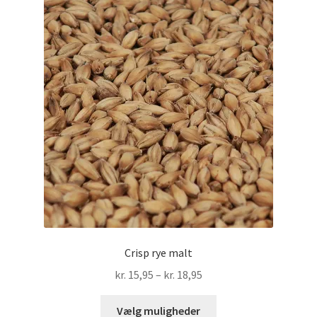
Mulighederne
kan
vælges
på
varesiden
Crisp rye malt
Prisinterval:
kr.
15,95
–
kr.
18,95
kr. 15,95
Dette
til
Vælg muligheder