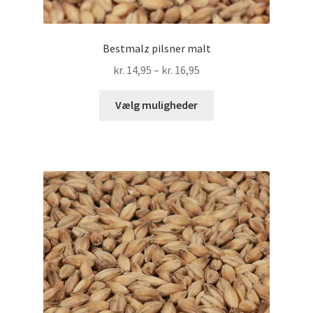
Bestmalz pilsner malt
Prisinterval:
kr.
14,95
–
kr.
16,95
kr. 14,95
Dette
til
Vælg muligheder
vare
kr. 16,95
har
flere
varianter.
Mulighederne
kan
vælges
på
varesiden