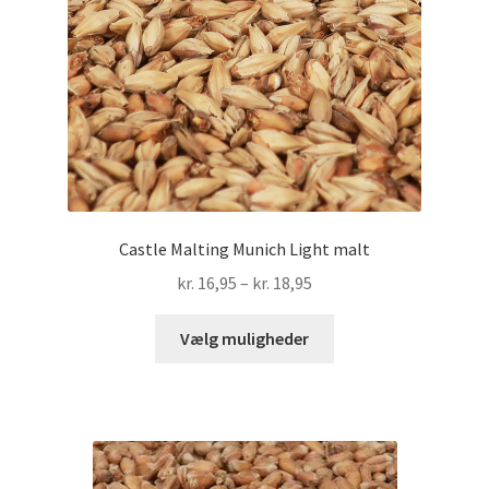
Castle Malting Munich Light malt
Prisinterval:
kr.
16,95
–
kr.
18,95
kr. 16,95
Dette
til
Vælg muligheder
vare
kr. 18,95
har
flere
varianter.
Mulighederne