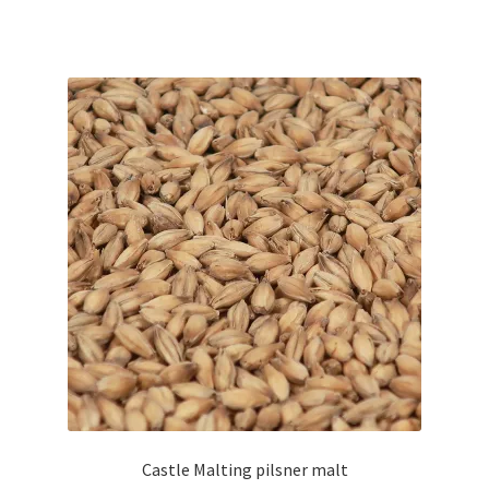
har
flere
varianter.
Mulighederne
kan
vælges
på
varesiden
Castle Malting pilsner malt