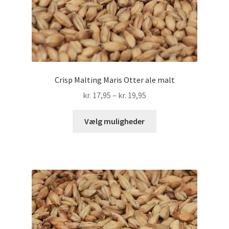
Crisp Malting Maris Otter ale malt
Prisinterval:
kr.
17,95
–
kr.
19,95
kr. 17,95
Dette
til
Vælg muligheder
vare
kr. 19,95
har
flere
varianter.
Mulighederne
kan
vælges
på