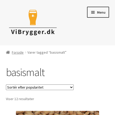
Spring
Spring
Menu
til
til
navigation
indhold
Brygudstyr
Forside
Varer tagged “basismalt”
Råvarer & ingredienser
basismalt
Tapning & Servering
Rengøring & desinficering
Sorteret
Viser 12 resultater
Tilbud
efter
popularitet