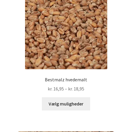
kan
vælges
på
varesiden
Bestmalz hvedemalt
Prisinterval:
kr.
16,95
–
kr.
18,95
kr. 16,95
Dette
til
Vælg muligheder
vare
kr. 18,95
har
flere
varianter.