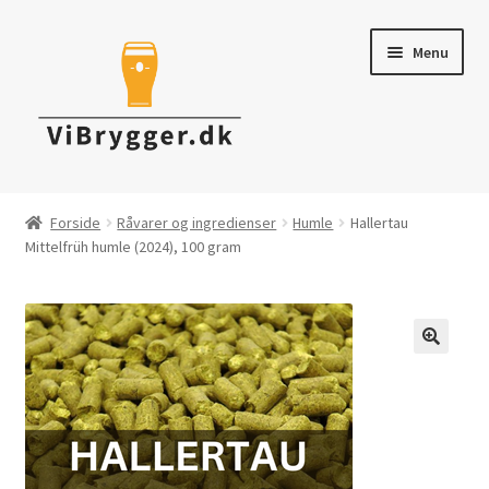
Spring
Spring
Menu
til
til
navigation
indhold
Brygudstyr
Forside
Råvarer og ingredienser
Humle
Hallertau
Mittelfrüh humle (2024), 100 gram
Råvarer & ingredienser
Tapning & Servering
Rengøring & desinficering
Tilbud