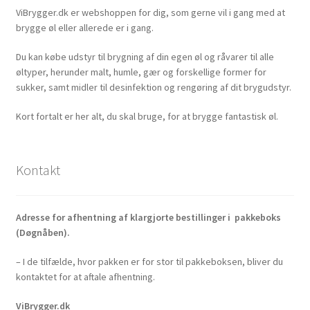
ViBrygger.dk er webshoppen for dig, som gerne vil i gang med at
brygge øl eller allerede er i gang.
Du kan købe udstyr til brygning af din egen øl og råvarer til alle
øltyper, herunder malt, humle, gær og forskellige former for
sukker, samt midler til desinfektion og rengøring af dit brygudstyr.
Kort fortalt er her alt, du skal bruge, for at brygge fantastisk øl.
Kontakt
Adresse for afhentning af klargjorte bestillinger i pakkeboks
(Døgnåben).
– I de tilfælde, hvor pakken er for stor til pakkeboksen, bliver du
kontaktet for at aftale afhentning.
ViBrygger.dk