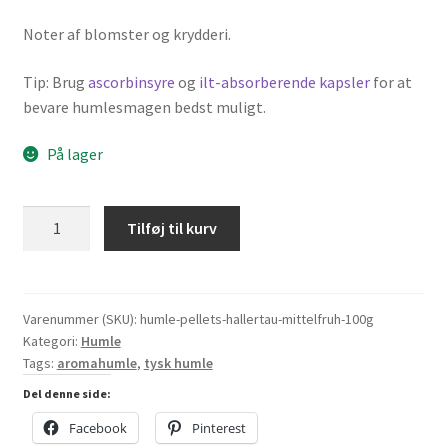
Noter af blomster og krydderi.
Tip: Brug
ascorbinsyre
og
ilt-absorberende kapsler
for at
bevare humlesmagen bedst muligt.
På lager
Hallertau
Tilføj til kurv
Mittelfrüh
humle
(2024),
100
Varenummer (SKU):
humle-pellets-hallertau-mittelfruh-100g
Kategori:
Humle
gram
Tags:
aromahumle
,
tysk humle
antal
Del denne side:
Facebook
Pinterest