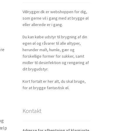
ViBrygger.dk er webshoppen for dig,
som gerne vil i gang med at brygge øl
eller allerede er i gang.
Du kan købe udstyr til brygning af din
egen øl og råvarer til alle øltyper,
ære
herunder malt, humle, gær og
forskellige former for sukker, samt
midler til desinfektion og rengøring af
dit brygudstyr.
Kort fortalt er her alt, du skal bruge,
for at brygge fantastisk øl.
Kontakt
og
jælp
Adresse for afhentning af klargjorte