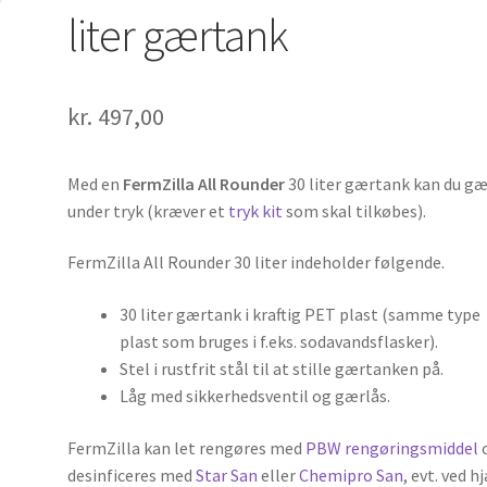
liter gærtank
kr.
497,00
Med en
FermZilla All Rounder
30 liter gærtank kan du g
under tryk (kræver et
tryk kit
som skal tilkøbes).
FermZilla All Rounder 30 liter indeholder følgende.
30 liter gærtank i kraftig PET plast (samme type
plast som bruges i f.eks. sodavandsflasker).
Stel i rustfrit stål til at stille gærtanken på.
Låg med sikkerhedsventil og gærlås.
FermZilla kan let rengøres med
PBW rengøringsmiddel
desinficeres med
Star San
eller
Chemipro San
, evt. ved h