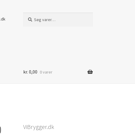
Søg
Søg
.dk
efter:
kr.
0,00
0 varer
0
ViBrygger.dk