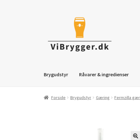
Spring
Spring
til
til
navigation
indhold
Brygudstyr
Råvarer & ingredienser
Forside
Brygudstyr
Gæring
Fermzilla gær