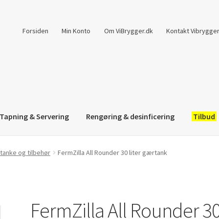
Forsiden
Min Konto
Om ViBrygger.dk
Kontakt Vibrygger
Tapning & Servering
Rengøring & desinficering
Tilbud
tanke og tilbehør
FermZilla All Rounder 30 liter gærtank
FermZilla All Rounder 3