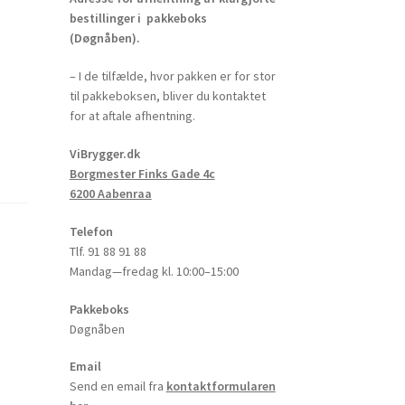
bestillinger i pakkeboks
(Døgnåben).
– I de tilfælde, hvor pakken er for stor
til pakkeboksen, bliver du kontaktet
for at aftale afhentning.
ViBrygger.dk
Borgmester Finks Gade 4c
6200 Aabenraa
Telefon
Tlf. 91 88 91 88
Mandag—fredag kl. 10:00–15:00
Pakkeboks
Døgnåben
Email
Send en email fra
kontaktformularen