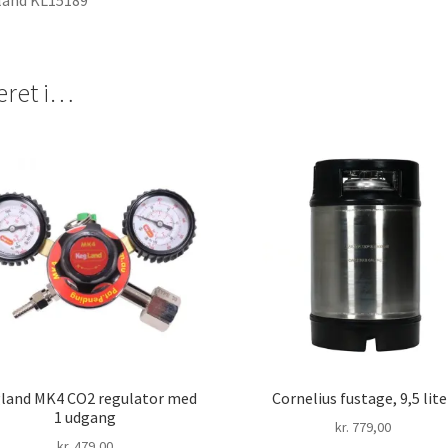
land KL15189
eret i…
land MK4 CO2 regulator med
Cornelius fustage, 9,5 lite
1 udgang
kr.
779,00
kr.
479,00