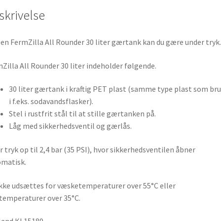
skrivelse
en FermZilla All Rounder 30 liter gærtank kan du gære under tryk.
Zilla All Rounder 30 liter indeholder følgende.
30 liter gærtank i kraftig PET plast (samme type plast som br
i f.eks. sodavandsflasker).
Stel i rustfrit stål til at stille gærtanken på.
Låg med sikkerhedsventil og gærlås.
r tryk op til 2,4 bar (35 PSI), hvor sikkerhedsventilen åbner
matisk.
kke udsættes for væsketemperaturer over 55°C eller
emperaturer over 35°C.