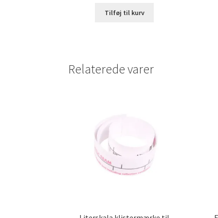
Tilføj til kurv
Relaterede varer
Literskala klistermærke til
E