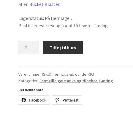
af en
Bucket Blaster
.
Lagerstatus: På fjernlager.
Bestil senest tirsdag for at få leveret fredag
FermZilla
Tilføj til kurv
All
Rounder
30
liter
Varenummer (SKU):
fermzilla-allrounder-30l
Kategorier:
Fermzilla gærtanke og tilbehør
,
Gæring
gærtank
antal
Del denne side:
Facebook
Pinterest