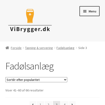
Spring
Spring
Menu
til
til
navigation
indhold
Brygudstyr
Forside
Tapning & servering
Fadølsanlæg
Side 3
Råvarer & ingredienser
Fadølsanlæg
Tapning & Servering
Rengøring & desinficering
Sorteret
Viser 41–60 af 66 resultater
Tilbud
efter
popularitet
1
2
3
4