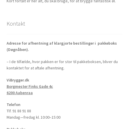
Kort fortalt er her alt, du skal bruge, for at brygge fantastisk øl.
Kontakt
Adresse for afhentning af klargjorte bestillinger i pakkeboks
(Døgnåben).
– I de tilfælde, hvor pakken er for stor til pakkeboksen, bliver du
kontaktet for at aftale afhentning.
ViBrygger.dk
Borgmester Finks Gade 4c
6200 Aabenraa
Telefon
Tlf. 91 88 91 88
Mandag—fredag kl. 10:00–15:00