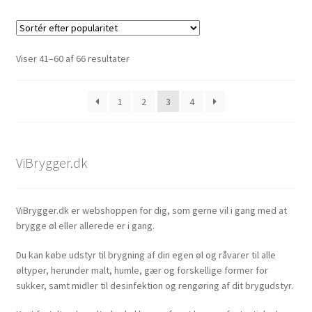
Sorteret
Viser 41–60 af 66 resultater
efter
popularitet
1
2
3
4
ViBrygger.dk
ViBrygger.dk er webshoppen for dig, som gerne vil i gang med at
brygge øl eller allerede er i gang.
Du kan købe udstyr til brygning af din egen øl og råvarer til alle
øltyper, herunder malt, humle, gær og forskellige former for
sukker, samt midler til desinfektion og rengøring af dit brygudstyr.