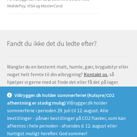
MobilePay, VISA og MasterCard.
Fandt du ikke det du ledte efter?
Mangler du en bestemt malt, humle, gær, brygudstyr eller
noget helt femte til din ølbrygning?
Kontakt os
, så
hjælper vi gerne med at finde det eller få det på lager.
ViBrygger.dk holder sommerferie! (Kulsyre/CO2
afhentning er stadig mulig)
ViBrygger.dk holder
sommerferie i perioden 29. juli til 12. august. Alle
bestillinger - pånær bestillinger på CO2 flasker, som kan
© ViBrygger.dk 2026
afhentes i hele perioden - afsendes d. 12. august eller
Handelsbetingelser for ViBrygger.dk
Lavet med
hurtigst muligt herefter. God sommer!
WooCommerce
.